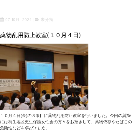
07 10月, 2024
未分類
薬物乱用防止教室(１０月４日)
１０月４日(金)の３限目に薬物乱用防止教室を行いました。今回の
講師
には桐生地区更生保護女性会の方々をお招きして、薬物依存やたばこの
危険性などを
学びました
。