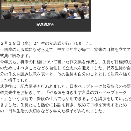
記念講演会
２月１８日（水）２年生の立志式が行われました。
十四歳の元服式になぞらえて、中学２年生が毎年、将来の目標を立てて
式典に臨みます。
今年度も、将来の目標について書いた作文集を作成し、生徒が目標実現
のためにすべきことなどを自覚して立志式を迎えました。代表生徒が自
分の作文を読み決意を表すと、他の生徒も自分のこととして決意を強く
した様子でした。
式典後は、記念講演も行われました。日本ペップトーク普及協会の今野
敬貴先生をお招きして、「やる気を引き出す言葉の力～ペップトーク
～」という演題で、普段の生活でも活用できるような講演をしていただ
きました。生徒たちも熱心にお話を聴き、改めて目標を実現するため
の、日常生活の大切さなどを学んだ様子がみられました。