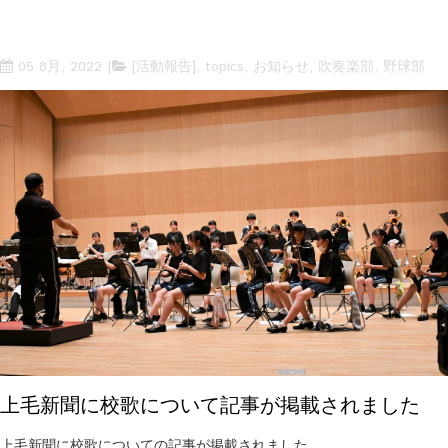
05 8月, 2022
[活動報告]
,
topics
,
お知らせ
,
吹奏楽部
,
野球部
上毛新聞に校歌について記事が掲載されました
上毛新聞に校歌についての記事が掲載されました。