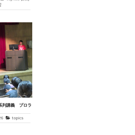
習
系列講義 プロラ
よる出前講義の開
催
26
topics