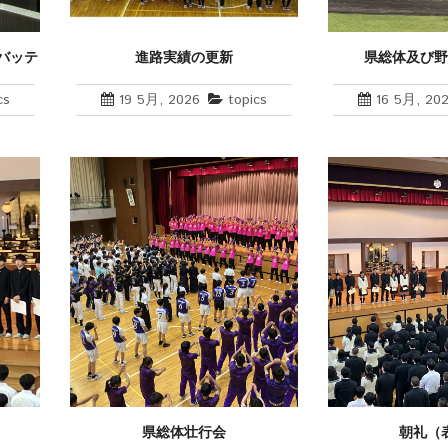
バッテ
進路実績の更新
県総体及び
cs
19 5月, 2026
topics
16 5月, 20
県総体壮行会
朝礼（