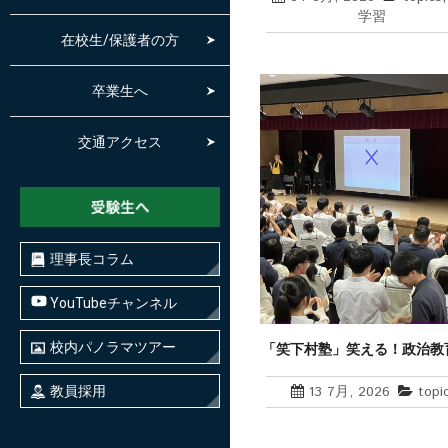
学習
在校生/保護者の方
卒業生へ
交通アクセス
理事長コラム
YouTubeチャンネル
校内パノラマツアー
「笑下村塾」笑える！政治教
ーin群馬
13 7月, 2026
topi
教員採用