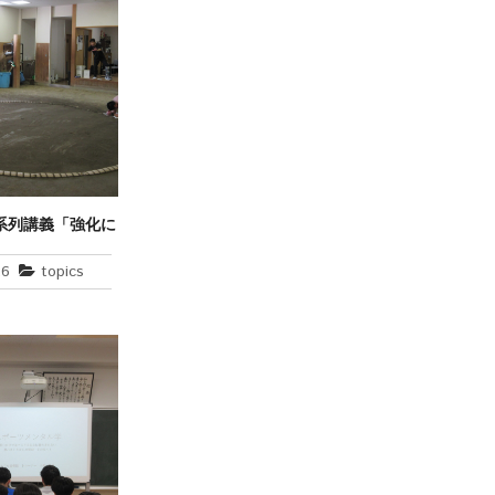
系列講義「強化に
りⅠ」の開催
26
topics