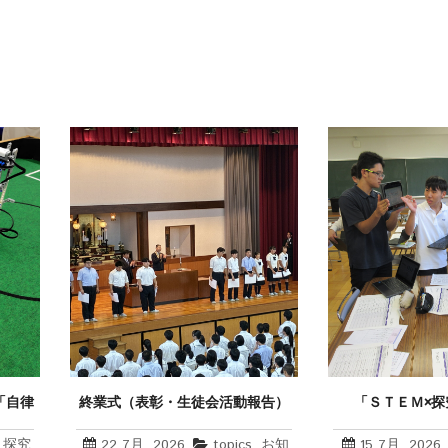
「自律
終業式（表彰・生徒会活動報告）
「ＳＴＥＭ×
・３日
,
探究
22 7月, 2026
topics
,
お知
15 7月, 2026