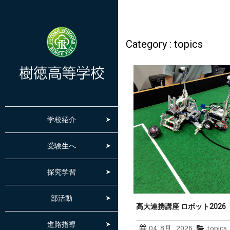
Category : topics
学校紹介
受験生へ
探究学習
部活動
高大連携講座 ロボット2026
型サッカーロボット」８月２
進路指導
（2日間）
04 8月, 2026
topics