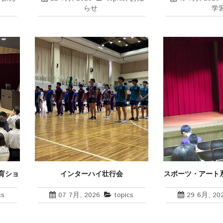
らせ
学
育ショ
インターハイ壮行会
スポーツ・アート
ンナー吉田響氏に
cs
07 7月, 2026
topics
29 6月, 20