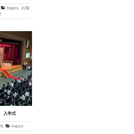
topics
,
お知
せ
度 入学式
26
topics