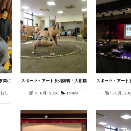
事業に
スポーツ・アート系列講義「大相撲
スポーツ・アート
の若松親方による指導と若手力士と
ケアを中心に
の合同稽古」の開催
,
お知
18 6月, 2026
topics
16 6月, 20