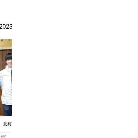
 2023
 北村
の快走
報告]
,