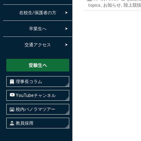
topics
,
お知らせ
,
陸上競
在校生/保護者の方
卒業生へ
交通アクセス
理事長コラム
YouTubeチャンネル
校内パノラマツアー
教員採用