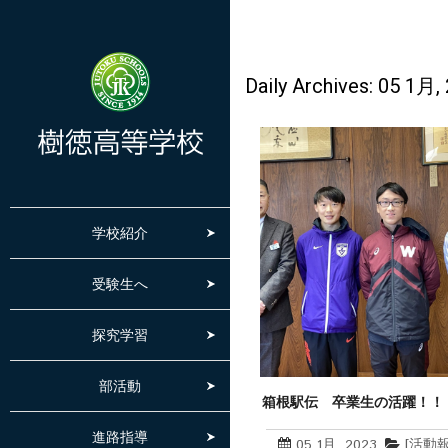
Daily Archives: 05 1月,
学校紹介
受験生へ
探究学習
部活動
箱根駅伝 卒業生の活躍！！
光（早稲田大学）３位浮上
進路指導
05 1月, 2023
[活動